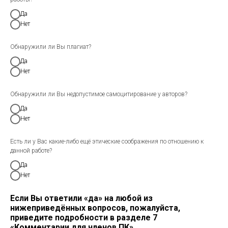
Да
Нет
Обнаружили ли Вы плагиат?
Да
Нет
Обнаружили ли Вы недопустимое самоцитирование у авторов?
Да
Нет
Есть ли у Вас какие-либо ещё этические соображения по отношению к
данной работе?
Да
Нет
Если Вы ответили «да» на любой из
нижеприведённых вопросов, пожалуйста,
приведите подробности в разделе 7
«Комментарии для членов ПК».