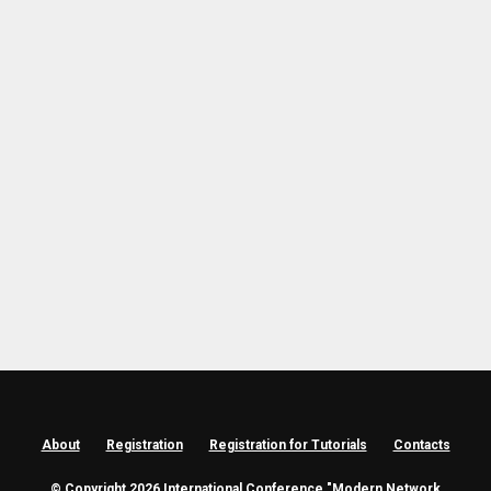
About
Registration
Registration for Tutorials
Contacts
© Copyright 2026 International Conference "Modern Network